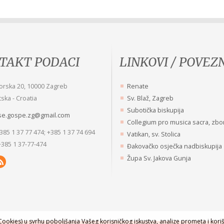
TAKT PODACI
LINKOVI / POVEZ
lj spasenja jest pravo nepouzdanje u
Ugodnost, veselje i neiskazano
orska 20, 10000 Zagreb
Renate
u sebe!
zadovoljstvo što ga osjećam ka
ska - Croatia
Sv. Blaž, Zagreb
i Majke Roze Anuncijate Kopunović
o poučavanju djevojčica, zanose
Subotička biskupija
se.gospe.zg@gmail.com
Misli sv. Petra Fouriera
Collegium pro musica sacra, zbo
+385 1 37 77 474; +385 1 37 74 694
Vatikan, sv. Stolica
+385 1 37-77-474
Đakovačko osječka nadbiskupija
Župa Sv. Jakova Gunja
ookies) u svrhu poboljšanja Vašeg korisničkog iskustva, analize prometa i koriš