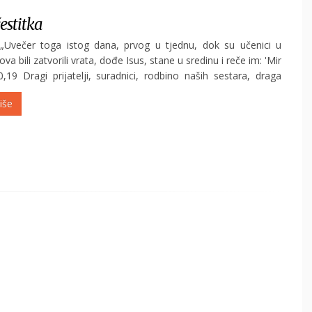
estitka
„Uvečer toga istog dana, prvog u tjednu, dok su učenici u
va bili zatvorili vrata, dođe Isus, stane u sredinu i reče im: 'Mir
0,19 Dragi prijatelji, suradnici, rodbino naših sestara, draga
e! Uskrsli Isus, u ovom posebnom...
iše