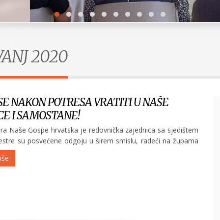
VANJ 2020
SE NAKON POTRESA VRATITI U NAŠE
CE I SAMOSTANE!
ra Naše Gospe hrvatska je redovnička zajednica sa sjedištem
estre su posvećene odgoju u širem smislu, radeći na župama
m i crkvenim ustanovama sa svim uzrastima djece, mladih i
iše
nika. Razorni potres 22. ožujka 2020. godine napravio je veliku...
Doživotni zavjeti
POGLEDAJ