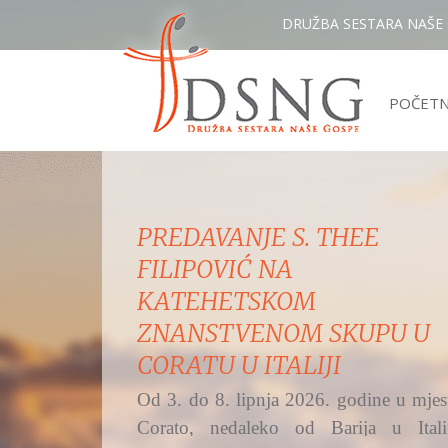
DRUŽBA SESTARA NAŠE
POČET
MISNO SLAVLJE IZ ŽUPE
UZVIŠENJA SV. KRIŽA,
OSIJEK - RETFALA I
PREDSTAVLJANJE DSNG
Hrvatski katolički radio na Bijelu nedjel
i svetkovinu Božjega milosrđa preno
svetu misu...