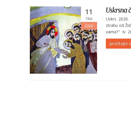
Uskrsna č
11
TRA
Uskrs 2020. 
strahu od Žido
2020
vama'!" Iv 2
braćo i sestr
pročitajte v