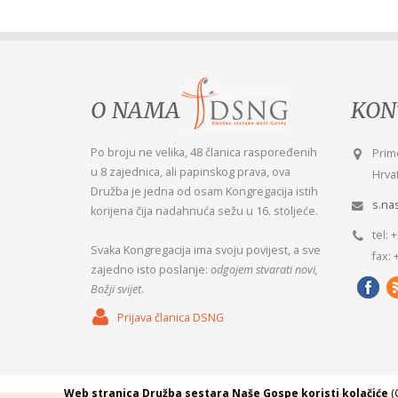
O NAMA
KON
Po broju ne velika, 48 članica raspoređenih
Teme
Prim
u 8 zajednica, ali papinskog prava, ova
sam
Hrvat
Družba je jedna od osam Kongregacija istih
Misl
s.na
korijena čija nadahnuća sežu u 16. stoljeće.
tel: 
Svaka Kongregacija ima svoju povijest, a sve
fax: 
zajedno isto poslanje:
odgojem stvarati novi,
Božji svijet
.
Prijava članica DSNG
Web stranica Družba sestara Naše Gospe koristi kolačiće
(C