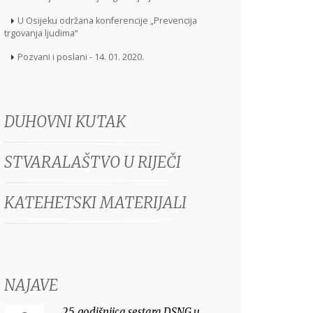
U Osijeku održana konferencije „Prevencija
trgovanja ljudima“
Pozvani i poslani - 14. 01. 2020.
DUHOVNI KUTAK
STVARALAŠTVO U RIJEČI
KATEHETSKI MATERIJALI
NAJAVE
25. godišnjica sestara DSNG u