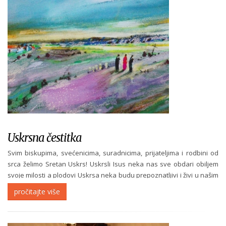
Uskrsna čestitka
Svim biskupima, svećenicima, suradnicima, prijateljima i rodbini od
srca želimo Sretan Uskrs! Uskrsli Isus neka nas sve obdari obiljem
svoje milosti a plodovi Uskrsa neka budu prepoznatljivi i živi u našim
zajednicama, Crkvi i svijetu! To vam žele vam članice...
pročitajte više