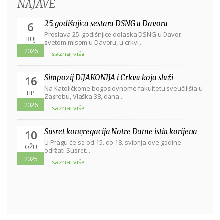
NAJAVE
25. godišnjica sestara DSNG u Davoru
6
Proslava 25. godišnjice dolaska DSNG u Davor
RUJ
svetom misom u Davoru, u crkvi...
2026
saznaj više
Simpozij DIJAKONIJA i Crkva koja služi
16
Na Katoličkome bogoslovnome fakultetu sveučilišta u
LIP
Zagrebu, Vlaška 38, dana...
2026
saznaj više
Susret kongregacija Notre Dame istih korijena
10
U Pragu će se od 15. do 18. svibnja ove godine
OŽU
održati Susret...
2025
saznaj više