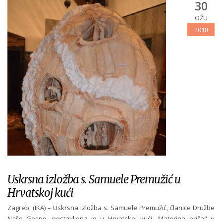
30
OŽU
2018
Uskrsna izložba s. Samuele Premužić u
Hrvatskoj kući
Zagreb, (IKA) – Uskrsna izložba s. Samuele Premužić, članice Družbe
Naše Gospe, postavljena je u Hrvatskoj kući „Materina priča" u