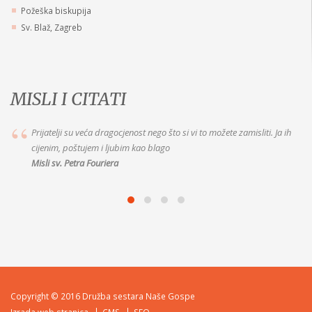
Požeška biskupija
Sv. Blaž, Zagreb
MISLI I CITATI
Prijatelji su veća dragocjenost nego što si vi to možete zamisliti. Ja ih
cijenim, poštujem i ljubim kao blago
Misli sv. Petra Fouriera
Copyright © 2016 Družba sestara Naše Gospe
Izrada web stranica
CMS
SEO