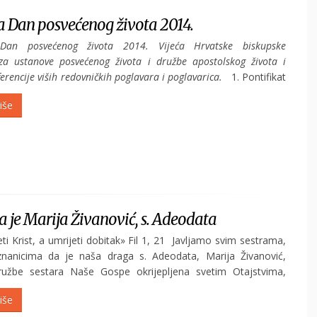
POGLEDAJ
a Dan posvećenog života 2014.
an posvećenog života 2014. Vijeća Hrvatske biskupske
 za ustanove posvećenog života i družbe apostolskog života i
erencije viših redovničkih poglavara i poglavarica.
1. Pontifikat
 pape Franje donosi hodočasničkoj Crkvi...
iše
 je Marija Živanović, s. Adeodata
eti Krist, a umrijeti dobitak» Fil 1, 21 Javljamo svim sestrama,
znanicima da je naša draga s. Adeodata, Marija Živanović,
ružbe sestara Naše Gospe okrijepljena svetim Otajstvima,
oseći svoju bolest, preminula 13. siječnja...
iše