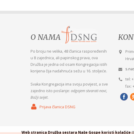
O NAMA
KON
Po broju ne velika, 48 članica raspoređenih
Rado
Prim
u 8 zajednica, ali papinskog prava, ova
Misl
Hrvat
Družba je jedna od osam Kongregacija istih
s.na
korijena čija nadahnuća sežu u 16. stoljeće.
tel: 
Svaka Kongregacija ima svoju povijest, a sve
fax: 
zajedno isto poslanje:
odgojem stvarati novi,
Božji svijet
.
Prijava članica DSNG
Web stranica Družba sestara Naše Gospe koristi kolačiće
(C