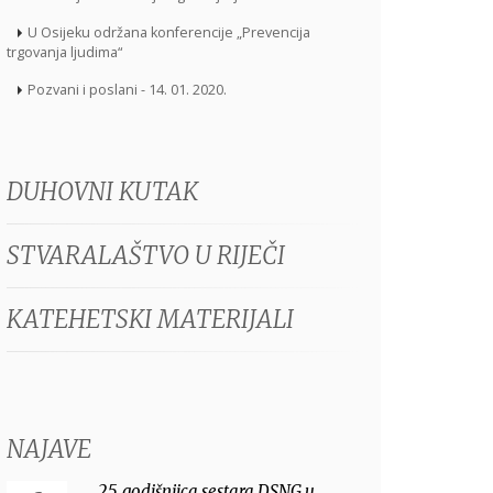
U Osijeku održana konferencije „Prevencija
trgovanja ljudima“
Pozvani i poslani - 14. 01. 2020.
DUHOVNI KUTAK
STVARALAŠTVO U RIJEČI
KATEHETSKI MATERIJALI
NAJAVE
25. godišnjica sestara DSNG u