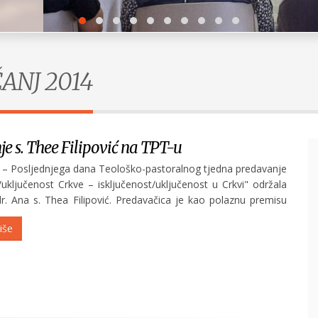
ČANJ 2014
e s. Thee Filipović na TPT-u
) – Posljednjega dana Teološko-pastoralnog tjedna predavanje
/uključenost Crkve – isključenost/uključenost u Crkvi" održala
 dr. Ana s. Thea Filipović. Predavačica je kao polaznu premisu
sključenosti/uključenosti koji pripada području...
iše
Obilježavanje Europskog dana suzbijanja
trgovanja ljudima