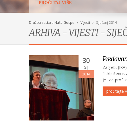
PROČITAJ VIŠE
Družba sestara Naše Gospe
Vijesti
Siječanj 2014
ARHIVA - VIJESTI - SIJE
Predavanj
30
SIJ
Zagreb, (IKA
"Isključenost
2014
je izv. prof.
uzela pojam i
pročitajte v
Poziv na gozbu
POGLEDAJ