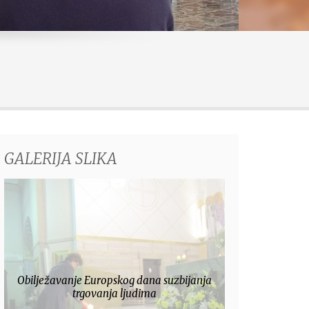
GALERIJA SLIKA
Uskrs 2013.
Adve
POGLEDAJ