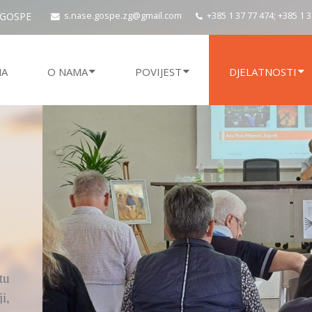
 GOSPE
s.nase.gospe.zg@gmail.com
+385 1 37 77 474; +385 1 
NA
O NAMA
POVIJEST
DJELATNOSTI
ju
si