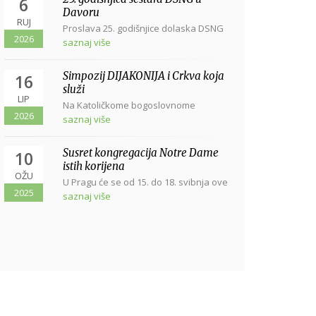
6
Davoru
RUJ
Proslava 25. godišnjice dolaska DSNG
2026
u Davor svetom misom u Davoru, u
saznaj više
crkvi...
Simpozij DIJAKONIJA i Crkva koja
16
služi
LIP
Na Katoličkome bogoslovnome
2026
fakultetu sveučilišta u Zagrebu, Vlaška
saznaj više
38, dana...
Susret kongregacija Notre Dame
10
istih korijena
OŽU
U Pragu će se od 15. do 18. svibnja ove
2025
godine održati Susret...
saznaj više