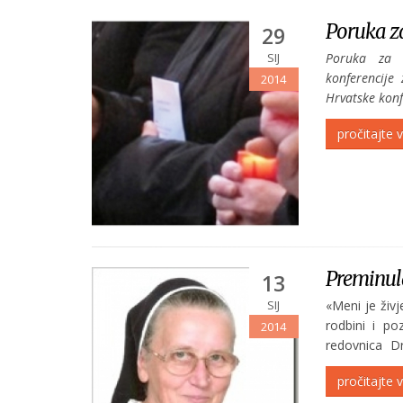
Poruka z
29
SIJ
Poruka za D
konferencije
2014
Hrvatske konf
redovničkoga
pročitajte v
Preminula
13
SIJ
«Meni je živj
rodbini i po
2014
redovnica D
strpljivo podn
pročitajte v