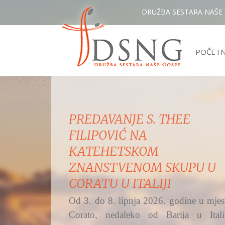
DRUŽBA SESTARA NAŠE
POČET
MISNO SLAVLJE IZ ŽUPE
UZVIŠENJA SV. KRIŽA,
OSIJEK - RETFALA I
PREDSTAVLJANJE DSNG
Hrvatski katolički radio na Bijelu nedjel
i svetkovinu Božjega milosrđa preno
svetu misu...