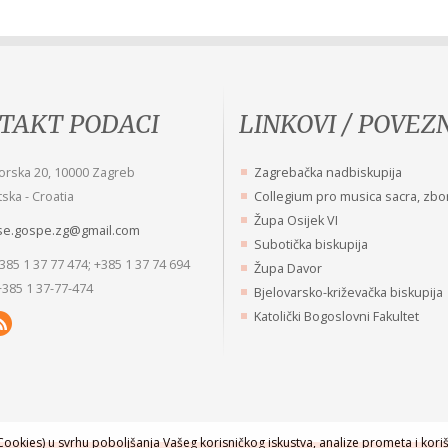
TAKT PODACI
LINKOVI / POVEZ
st je sjećanje na Boga!
Redovnica Naše Gospe imat će 
orska 20, 10000 Zagreb
Zagrebačka nadbiskupija
i Majke Roze Anuncijate Kopunović
djeci dušu djevice, a srce majke!
ska - Croatia
Collegium pro musica sacra, zbo
Misli sv. Petra Fouriera
Župa Osijek VI
se.gospe.zg@gmail.com
Subotička biskupija
+385 1 37 77 474; +385 1 37 74 694
Župa Davor
+385 1 37-77-474
Bjelovarsko-križevačka biskupija
Katolički Bogoslovni Fakultet
ookies) u svrhu poboljšanja Vašeg korisničkog iskustva, analize prometa i koriš