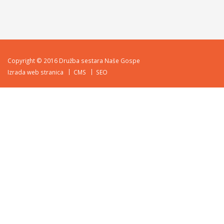
Copyright © 2016 Družba sestara Naše Gospe
Izrada web stranica
CMS
SEO