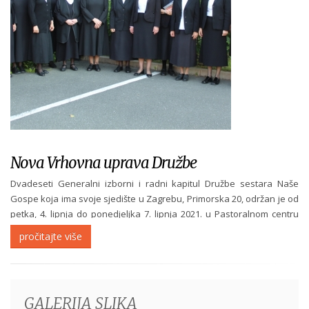
Nova Vrhovna uprava Družbe
Dvadeseti Generalni izborni i radni kapitul Družbe sestara Naše
Gospe koja ima svoje sjedište u Zagrebu, Primorska 20, održan je od
petka, 4. lipnja do ponedjeljka 7. lipnja 2021. u Pastoralnom centru
Varaždinske biskupije u Ludbregu. Na Kapitulu je u nedjelju, 6. lipnja,
pročitajte više
izabrana Vrhovna...
GALERIJA SLIKA