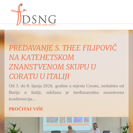
MISNO SLAVLJE IZ ŽUPE
UZVIŠENJA SV. KRIŽA, OSIJEK -
RETFALA I PREDSTAVLJANJE
DSNG
Hrvatski katolički radio na Bijelu nedjelju i svetkovinu
Božjega milosrđa prenosi svetu misu...
PROČITAJ VIŠE