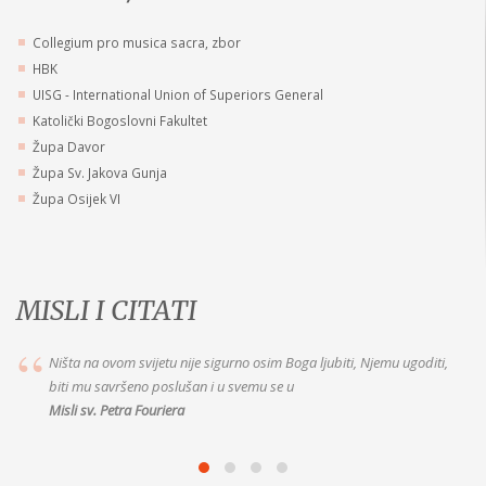
Collegium pro musica sacra, zbor
HBK
UISG - International Union of Superiors General
Katolički Bogoslovni Fakultet
Župa Davor
Župa Sv. Jakova Gunja
Župa Osijek VI
MISLI I CITATI
Marija je vaša dobra Majka, idite k Njoj s pouzdanjem. Jer ako joj želite
vjerno služiti, ispunit će vam to što
Misli Majke Alix le Clerc