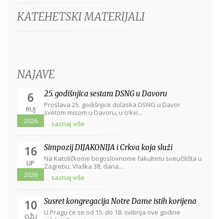
KATEHETSKI MATERIJALI
NAJAVE
25. godišnjica sestara DSNG u Davoru
6
Proslava 25. godišnjice dolaska DSNG u Davor
RUJ
svetom misom u Davoru, u crkvi...
2026
saznaj više
Simpozij DIJAKONIJA i Crkva koja služi
16
Na Katoličkome bogoslovnome fakultetu sveučilišta u
LIP
Zagrebu, Vlaška 38, dana...
2026
saznaj više
Susret kongregacija Notre Dame istih korijena
10
U Pragu će se od 15. do 18. svibnja ove godine
OŽU