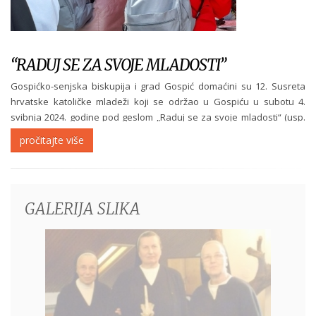
“RADUJ SE ZA SVOJE MLADOSTI”
Gospićko-senjska biskupija i grad Gospić domaćini su 12. Susreta
hrvatske katoličke mladeži koji se održao u Gospiću u subotu 4.
svibnja 2024. godine pod geslom „Raduj se za svoje mladosti“ (usp.
Prop 11,9). I naša Družba je bila zastupljena po našim članicama, s. M.
pročitajte više
Zrinkom Šestak,...
GALERIJA SLIKA