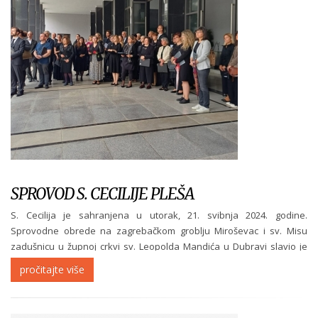
SPROVOD S. CECILIJE PLEŠA
S. Cecilija je sahranjena u utorak, 21. svibnja 2024. godine.
Sprovodne obrede na zagrebačkom groblju Miroševac i sv. Misu
zadušnicu u župnoj crkvi sv. Leopolda Mandića u Dubravi slavio je
don. Anton Šuljić u nazočnosti svećenika, redovnica iz raznih
pročitajte više
zajednica, obitelji,...