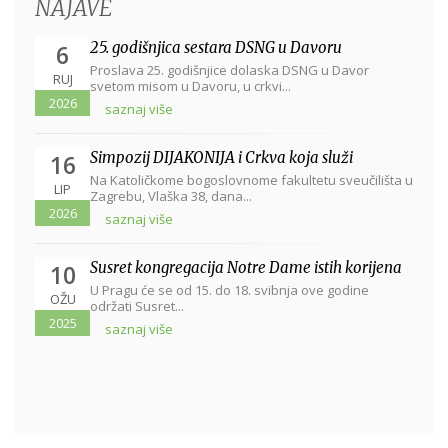
NAJAVE
25. godišnjica sestara DSNG u Davoru
6
Proslava 25. godišnjice dolaska DSNG u Davor
RUJ
svetom misom u Davoru, u crkvi...
2026
saznaj više
Simpozij DIJAKONIJA i Crkva koja služi
16
Na Katoličkome bogoslovnome fakultetu sveučilišta u
LIP
Zagrebu, Vlaška 38, dana...
2026
saznaj više
Susret kongregacija Notre Dame istih korijena
10
U Pragu će se od 15. do 18. svibnja ove godine
OŽU
održati Susret...
2025
saznaj više