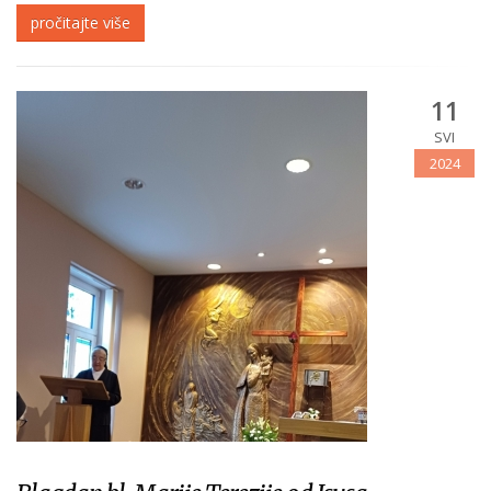
Gospodinu preminula 18. svibnja 2024 u 78. godini života i 54. godini
pročitajte više
redovništva. Sprovod...
11
SVI
2024