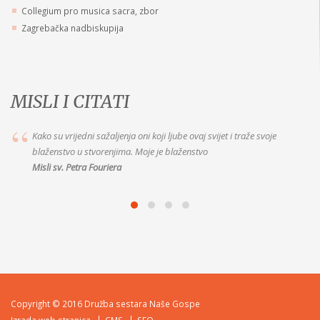
Collegium pro musica sacra, zbor
Zagrebačka nadbiskupija
MISLI I CITATI
Kako su vrijedni sažaljenja oni koji ljube ovaj svijet i traže svoje
blaženstvo u stvorenjima. Moje je blaženstvo
Misli sv. Petra Fouriera
Copyright © 2016 Družba sestara Naše Gospe
Izrada web stranica
CMS
SEO