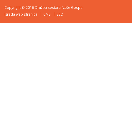
Copyright © 2016 Družba sestara Naše Gospe
Izrada web stranica
CMS
SEO