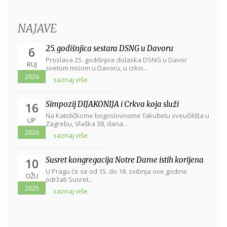
NAJAVE
25. godišnjica sestara DSNG u Davoru
6
Proslava 25. godišnjice dolaska DSNG u Davor
RUJ
svetom misom u Davoru, u crkvi...
2026
saznaj više
Simpozij DIJAKONIJA i Crkva koja služi
16
Na Katoličkome bogoslovnome fakultetu sveučilišta u
LIP
Zagrebu, Vlaška 38, dana...
2026
saznaj više
Susret kongregacija Notre Dame istih korijena
10
U Pragu će se od 15. do 18. svibnja ove godine
OŽU
održati Susret...
2025
saznaj više