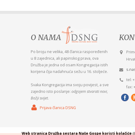
O NAMA
KON
Po broju ne velika, 48 članica raspoređenih
Ne m
Prim
u 8 zajednica, ali papinskog prava, ova
ga n
Hrvat
Družba je jedna od osam Kongregacija istih
Misl
s.na
korijena čija nadahnuća sežu u 16. stoljeće.
tel: 
Svaka Kongregacija ima svoju povijest, a sve
fax: 
zajedno isto poslanje:
odgojem stvarati novi,
Božji svijet
.
Prijava članica DSNG
Web stranica Družba sestara Naše Gospe koristi kolačiće
(C