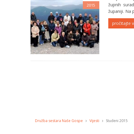
župnih sura
2015
županiji. Na 
subotu, 26. ru
pročitajte v
Družba sestara Naše Gospe
Vijesti
Studeni 2015