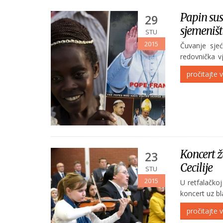
Papin sus
29
sjemeniš
STU
2015
Čuvanje sjeć
redovnička v
znači u neskr
pročitajte v
Otac u spont
Koncert ž
23
Cecilije
STU
2015
U retfalačkoj
koncert uz bl
zborovi uz r
pročitajte v
Nakon večernj