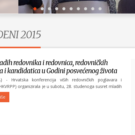
DENI 2015
adih redovnika i redovnica, redovničkih
 i kandidatica u Godini posvećenog života
A) - Hrvatska konferencija viših redovničkih poglavara i
(HKVRPP) organizirala je u subotu, 28. studenoga susret mladih
 redovnica, redovničkih kandidata i kandidatica uz Godinu
iše
života. Poticaj za organizaciju ovog nacionalnog susreta
Festival mladih na Zrinjevcu
POGLEDAJ