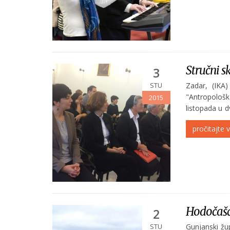
Stručni s
3
STU
Zadar, (IKA)
"Antropološ
2015
listopada u 
skup su pozd
pročitajte v
viša...
Hodočašć
2
STU
Gunjanski žu