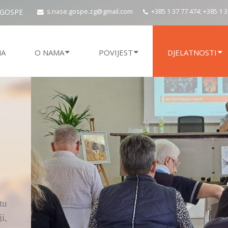
 GOSPE
s.nase.gospe.zg@gmail.com
+385 1 37 77 474; +385 1 
NA
O NAMA
POVIJEST
DJELATNOSTI
ju
si