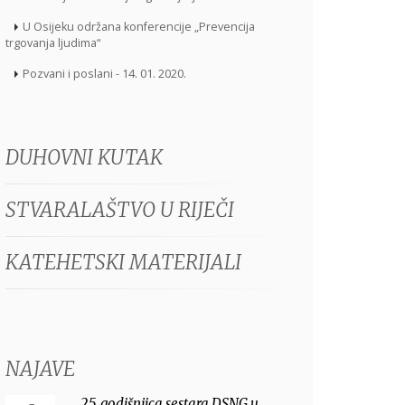
U Osijeku održana konferencije „Prevencija
trgovanja ljudima“
Pozvani i poslani - 14. 01. 2020.
DUHOVNI KUTAK
STVARALAŠTVO U RIJEČI
KATEHETSKI MATERIJALI
NAJAVE
25. godišnjica sestara DSNG u