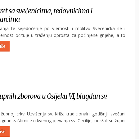
ret sa svećenicima, redovnicima i
tarcima
anja te svjedočenje po vjernosti i molitvu Svećenička se i
jernost očituje u traženju oprosta za počinjene grijehe, a to
ivanju vlastitih grijeha i u neporočnom životu, istaknuo je Sveti
iše
anom govoru svećenicima i redovnicima, s kojima se...
upnih zborova u Osijeku VI, blagdan sv.
 župnoj crkvi Uzvišenja sv. Križa tradicionalni godišnji, svečani
agdan zaštitnice crkvenog pjevanja sv. Cecilije, održali su župni
avnanje Evice Sočković, redovnice Družbe Sestre naše Gospe.
iše
e mise koju je predvodio župni vikar Ivan...