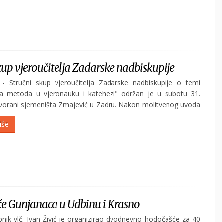
kup vjeroučitelja Zadarske nadbiskupije
 - Stručni skup vjeroučitelja Zadarske nadbiskupije o temi
ka metoda u vjeronauku i katehezi" održan je u subotu 31.
dvorani sjemeništa Zmajević u Zadru. Nakon molitvenog uvoda
ravili predstojnik Katehetskog ureda mr. don Gašpar Dodić i
iše
e Gunjanaca u Udbinu i Krasno
pnik vlč. Ivan Živić je organizirao dvodnevno hodočašće za 40