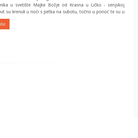
dnika u svetište Majke Božje od Krasna u Ličko - senjskoj
put su krenuli u noći s petka na subotu, točno u ponoć te su u
jna oko pola 8 ujutro stigli na prvo odredište: u...
iše