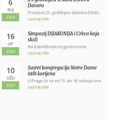
6
Davoru
RUJ
Proslava 25. godišnjice dolaska DSNG
2026
u Davor svetom misom u Davoru, u
saznaj više
crkvi...
Simpozij DIJAKONIJA i Crkva koja
16
služi
LIP
Na Katoličkome bogoslovnome
2026
fakultetu sveučilišta u Zagrebu, Vlaška
saznaj više
38, dana...
Susret kongregacija Notre Dame
10
istih korijena
OŽU
U Pragu će se od 15. do 18. svibnja ove
2025
godine održati Susret...
saznaj više