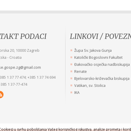
TAKT PODACI
LINKOVI / POVEZ
ože nitko putem ljubavi koracati, ako
Osvojiti jednu jedinu dušu, više 
orska 20, 10000 Zagreb
Župa Sv. Jakova Gunja
e vodi poniznost!
stvarati svjetove!
ska - Croatia
Katolički Bogoslovni Fakultet
i Majke Roze Anuncijate Kopunović
Misli sv. Petra Fouriera
Đakovačko osječka nadbiskupija
se.gospe.zg@gmail.com
Renate
+385 1 37 77 474; +385 1 37 74 694
Bjelovarsko-križevačka biskupija
+385 1 37-77-474
Vatikan, sv. Stolica
IKA
ookies) u svrhu poboljšanja Vašeg korisničkog iskustva, analize prometa i koriš