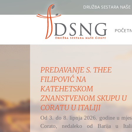
DRUŽBA SESTARA NAŠE
POČET
MISNO SLAVLJE IZ ŽUPE
UZVIŠENJA SV. KRIŽA,
OSIJEK - RETFALA I
PREDSTAVLJANJE DSNG
Hrvatski katolički radio na Bijelu nedjel
i svetkovinu Božjega milosrđa preno
svetu misu...