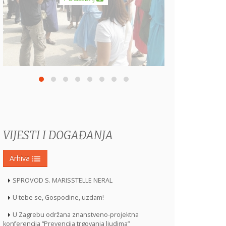
Povodom nadolazećih božićnih blagdana,
a u sklopu projekta Božić na Mjesnom...
POGLEDAJ
VIJESTI I DOGAĐANJA
Arhiva
SPROVOD S. MARISSTELLE NERAL
U tebe se, Gospodine, uzdam!
U Zagrebu održana znanstveno-projektna
konferencija “Prevencija trgovanja ljudima”