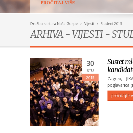
PROČITAJ VIŠE
Družba sestara Naše Gospe
Vijesti
Studeni 2015
ARHIVA - VIJESTI - STU
Susret ml
30
kandidata
STU
2015
Zagreb, (IK
poglavarica 
redovnika i
pročitajte v
posvećenog 
mladih...
Konferencija u Sloveniji
POGLEDAJ