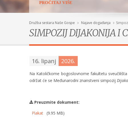
PROČITAJ VIŠE
Družba sestara Naše Gospe
Najave događanja
Simpozi
SIMPOZIJ DIJAKONIJA I 
16. lipanj
2026.
Na Katoličkome bogoslovnome fakultetu sveučilišta 
održat će se Međunarodni znanstveni simpozij
Dijako
Preuzmite dokument:
Plakat
(9.95 MB)
Susret mladih u Sisku
POGLEDAJ