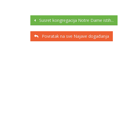
Susret kongregacija Notre Dame istih...
Povratak na sve Najave događanja