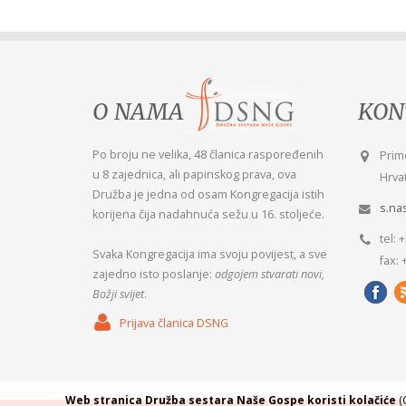
O NAMA
KON
Po broju ne velika, 48 članica raspoređenih
Šutn
Prim
u 8 zajednica, ali papinskog prava, ova
za s
Hrvat
Družba je jedna od osam Kongregacija istih
šutn
s.na
korijena čija nadahnuća sežu u 16. stoljeće.
Misl
tel: 
Svaka Kongregacija ima svoju povijest, a sve
fax: 
zajedno isto poslanje:
odgojem stvarati novi,
Božji svijet
.
Prijava članica DSNG
Web stranica Družba sestara Naše Gospe koristi kolačiće
(C