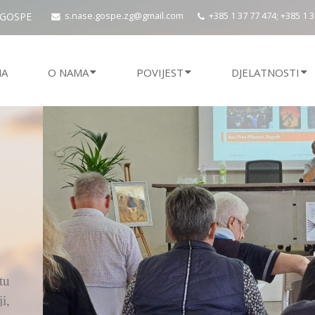
 GOSPE
s.nase.gospe.zg@gmail.com
+385 1 37 77 474; +385 1 
NA
O NAMA
POVIJEST
DJELATNOSTI
ju
si