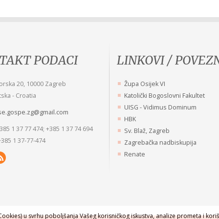
TAKT PODACI
LINKOVI / POVEZ
ja je nužna za dobar red, za molitvu,
Važne stvari koje moraju trajati, 
orska 20, 10000 Zagreb
Župa Osijek VI
tudij, za redovničku savršenost. U
nikad dovršene i zrele u času ra
ska - Croatia
Katolički Bogoslovni Fakultet
ji duša najbolje
Misli sv. Petra Fouriera
UISG - Vidimus Dominum
se.gospe.zg@gmail.com
i Majke Roze Anuncijate Kopunović
HBK
+385 1 37 77 474; +385 1 37 74 694
Sv. Blaž, Zagreb
+385 1 37-77-474
Zagrebačka nadbiskupija
Renate
ookies) u svrhu poboljšanja Vašeg korisničkog iskustva, analize prometa i koriš