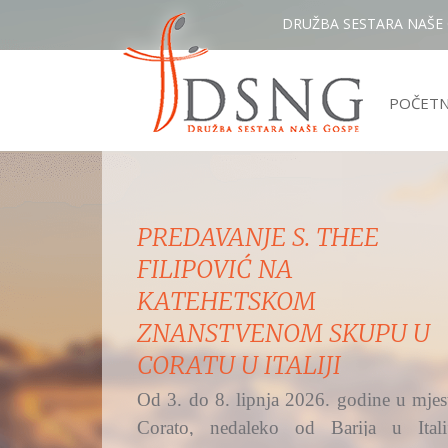
DRUŽBA SESTARA NAŠE
POČET
MISNO SLAVLJE IZ ŽUPE
UZVIŠENJA SV. KRIŽA,
OSIJEK - RETFALA I
PREDSTAVLJANJE DSNG
Hrvatski katolički radio na Bijelu nedjel
i svetkovinu Božjega milosrđa preno
svetu misu...