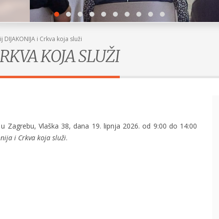
j DIJAKONIJA i Crkva koja služi
CRKVA KOJA SLUŽI
u Zagrebu, Vlaška 38, dana 19. lipnja 2026. od 9:00 do 14:00
nija i Crkva koja služi
.
Susret Uprave i kućnih poglavarica
POGLEDAJ