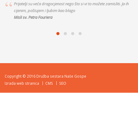
Prijatelji su veća dragocjenost nego što si vi to možete zamisliti. Ja ih
cijenim, poštujem i ljubim kao blago
Misli sv. Petra Fouriera
Copyright © 2016 Družba sestara Naše Gospe
Izrada web stranica
CMS
SEO