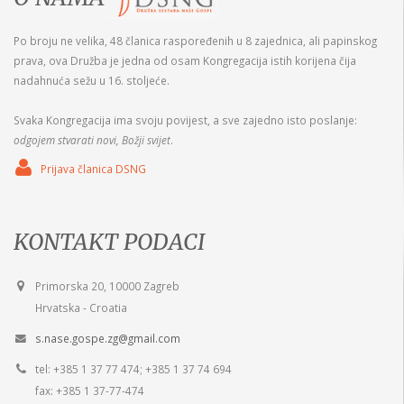
Po broju ne velika, 48 članica raspoređenih u 8 zajednica, ali papinskog
prava, ova Družba je jedna od osam Kongregacija istih korijena čija
nadahnuća sežu u 16. stoljeće.
Svaka Kongregacija ima svoju povijest, a sve zajedno isto poslanje:
odgojem stvarati novi, Božji svijet
.
Prijava članica DSNG
KONTAKT PODACI
Primorska 20, 10000 Zagreb
Hrvatska - Croatia
s.nase.gospe.zg@gmail.com
tel: +385 1 37 77 474; +385 1 37 74 694
fax: +385 1 37-77-474