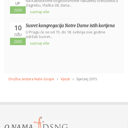
Na Katoličkome bogoslovnome fakultetu sveučilišta u
LIP
Zagrebu, Vlaška 38, dana...
2026
saznaj više
Susret kongregacija Notre Dame istih korijena
10
U Pragu će se od 15. do 18. svibnja ove godine
OŽU
održati Susret...
2025
saznaj više
Družba sestara Naše Gospe
Vijesti
Siječanj 2015
O NAMA