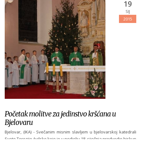
19
SIJ
2015
Početak molitve za jedinstvo kršćana u
Bjelovaru
Bjelovar, (IKA) - Svečanim misnim slavljem u bjelovarskoj katedrali
Svete Terezije Avilske koje je u nedjelju 18. siječnja predvodio biskup