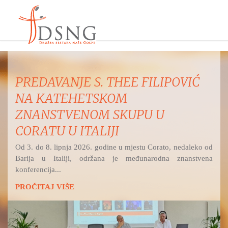
E FILIPOVIĆ
MISNO SLAVLJE IZ 
UZVIŠENJA SV. KRIŽ
UPU U
RETFALA I PREDST
DSNG
jestu Corato, nedaleko od
Hrvatski katolički radio na Bije
međunarodna znanstvena
Božjega milosrđa prenosi svetu misu
PROČITAJ VIŠE