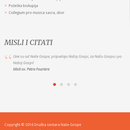
Požeška biskupija
Collegium pro musica sacra, zbor
MISLI I CITATI
padaju Našoj Gospi, za Našu Gospu i po
Ne mogu propustiti ništa o
Misli Majke Alix le Clerc
Copyright © 2016 Družba sestara Naše Gospe