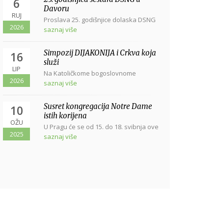
6
Davoru
RUJ
Proslava 25. godišnjice dolaska DSNG
2026
u Davor svetom misom u Davoru, u
saznaj više
crkvi...
Simpozij DIJAKONIJA i Crkva koja
16
služi
LIP
Na Katoličkome bogoslovnome
2026
fakultetu sveučilišta u Zagrebu, Vlaška
saznaj više
38, dana...
Susret kongregacija Notre Dame
10
istih korijena
OŽU
U Pragu će se od 15. do 18. svibnja ove
2025
godine održati Susret...
saznaj više