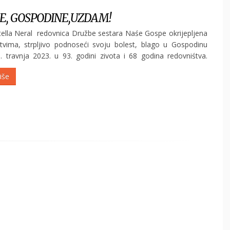
SE, GOSPODINE,UZDAM!
tella Neral redovnica Družbe sestara Naśe Gospe okrijepljena
tvima, strpljivo podnoseći svoju bolest, blago u Gospodinu
. travnja 2023. u 93. godini zivota i 68 godina redovniśtva.
ti u ponedjeljak 24. travnja 2023. godine u 10:50...
iše