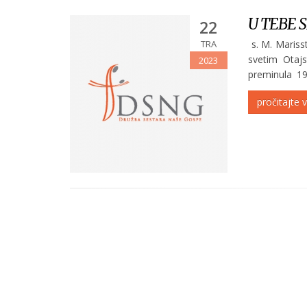
POGLEDAJ
U TEBE 
22
TRA
s. M. Mariss
svetim Otajs
2023
preminula 19
Sprovod će bi
pročitajte v