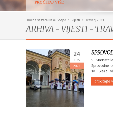
PROČITAJ VIŠE
Družba sestara Naše Gospe
Vijesti
Travanj 2023
ARHIVA - VIJESTI - TRA
SPROVOD
24
TRA
S. Marisstell
Sprovodne o
2023
sv. Blaža v
redovnica iz n
pročitajte v
S. Edith Budin
Stvaralaštvo s. Edith Budin