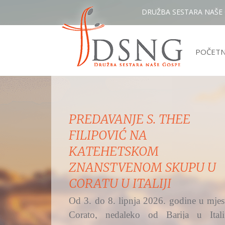
DRUŽBA SESTARA NAŠE
POČET
MISNO SLAVLJE IZ ŽUPE
UZVIŠENJA SV. KRIŽA,
OSIJEK - RETFALA I
PREDSTAVLJANJE DSNG
Hrvatski katolički radio na Bijelu nedjel
i svetkovinu Božjega milosrđa preno
svetu misu...