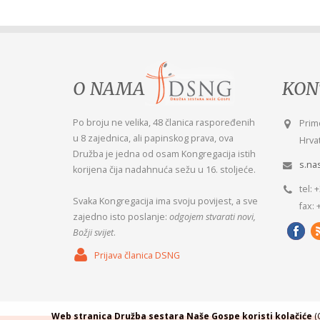
O NAMA
KON
Po broju ne velika, 48 članica raspoređenih
Radi
Prim
u 8 zajednica, ali papinskog prava, ova
mi B
Hrvat
Družba je jedna od osam Kongregacija istih
Misl
s.na
korijena čija nadahnuća sežu u 16. stoljeće.
tel: 
Svaka Kongregacija ima svoju povijest, a sve
fax: 
zajedno isto poslanje:
odgojem stvarati novi,
Božji svijet
.
Prijava članica DSNG
Web stranica Družba sestara Naše Gospe koristi kolačiće
(C