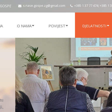
 GOSPE
s.nase.gospe.zg@gmail.com
+385 1 37 77 474; +385 1 
NA
O NAMA
POVIJEST
DJELATNOSTI
ju
si