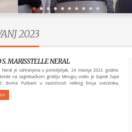
VANJ 2023
 S. MARISSTELLE NERAL
a Neral je sahranjena u ponedjeljak, 24. travnja 2023. godine.
brede na zagrebačkom groblju Mirogoj vodio je župnik župe
lč. Borna Puškarić u nazočnosti velikog broja svećenika,
aših zajednica, obitelji, rodbine i ostalih...
iše
Duhovne vježbe u Subotici
POGLEDAJ