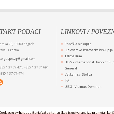
TAKT PODACI
LINKOVI / POVEZ
je ću Boga veseliti, nego očekivati da
Vrlo je važno mnogo razmišljati i
orska 20, 10000 Zagreb
Požeška biskupija
og daje veselje!
dobro pregledati, prije nego se 
ska - Croatia
Bjelovarsko-križevačka biskupija
i Majke Roze Anuncijate Kopunović
digne. Pogreške na zgradama s
Talitha Kum
se.gospe.zg@gmail.com
Misli sv. Petra Fouriera
UISG - International Union of Su
+385 1 37 77 474; +385 1 37 74 694
General
+385 1 37-77-474
Vatikan, sv. Stolica
IKA
UISG - Vidimus Dominum
ookies) u svrhu poboljšanja Vašeg korisničkog iskustva, analize prometa i koriš