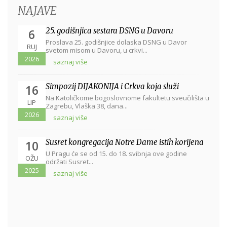
NAJAVE
25. godišnjica sestara DSNG u Davoru
6
Proslava 25. godišnjice dolaska DSNG u Davor
RUJ
svetom misom u Davoru, u crkvi...
2026
saznaj više
Simpozij DIJAKONIJA i Crkva koja služi
16
Na Katoličkome bogoslovnome fakultetu sveučilišta u
LIP
Zagrebu, Vlaška 38, dana...
2026
saznaj više
Susret kongregacija Notre Dame istih korijena
10
U Pragu će se od 15. do 18. svibnja ove godine
OŽU
održati Susret...
2025
saznaj više