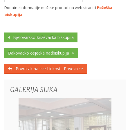
Dodatne informacije možete pronaći na web stranici
Požeška
biskupija
Bjelovarsko-križevačka biskupija
Đakovačko osječka nadbiskupija
Povratak na sve Linkovi - Poveznice
GALERIJA SLIKA