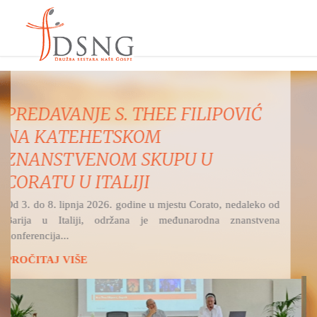
MISNO SLAVLJE IZ ŽUPE
UZVIŠENJA SV. KRIŽA, OSIJEK -
RETFALA I PREDSTAVLJANJE
DSNG
Hrvatski katolički radio na Bijelu nedjelju i svetkovinu
Božjega milosrđa prenosi svetu misu...
PROČITAJ VIŠE