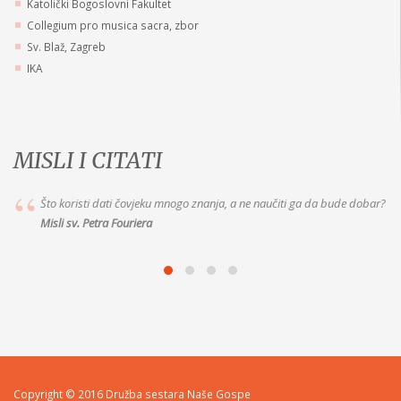
Katolički Bogoslovni Fakultet
Collegium pro musica sacra, zbor
Sv. Blaž, Zagreb
IKA
MISLI I CITATI
Marija je vaša dobra Majka, idite k Njoj s pouzdanjem. Jer ako joj želite
vjerno služiti, ispunit će vam to što
Misli Majke Alix le Clerc
Copyright © 2016 Družba sestara Naše Gospe