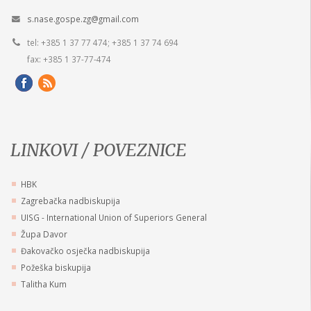
s.nase.gospe.zg@gmail.com
tel: +385 1 37 77 474; +385 1 37 74 694
fax: +385 1 37-77-474
LINKOVI / POVEZNICE
HBK
Zagrebačka nadbiskupija
UISG - International Union of Superiors General
Župa Davor
Đakovačko osječka nadbiskupija
Požeška biskupija
Talitha Kum