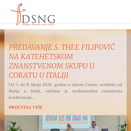
MISNO SLAVLJE IZ ŽUPE
UZVIŠENJA SV. KRIŽA, OSIJEK -
RETFALA I PREDSTAVLJANJE
DSNG
Hrvatski katolički radio na Bijelu nedjelju i svetkovinu
Božjega milosrđa prenosi svetu misu...
PROČITAJ VIŠE