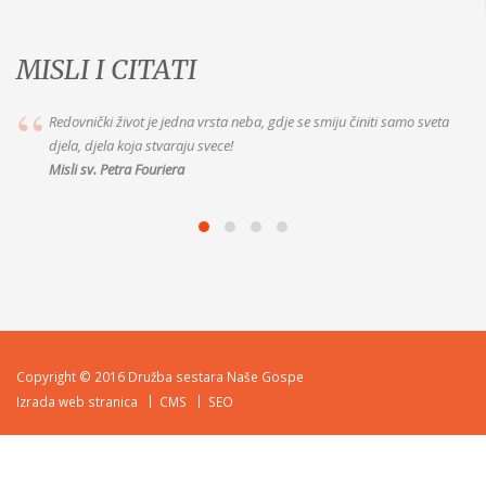
MISLI I CITATI
Ne mogu propustiti ništa od onoga što Bog traži od mene.
Misli Majke Alix le Clerc
Copyright © 2016 Družba sestara Naše Gospe
Izrada web stranica
CMS
SEO