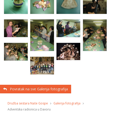
Povratak na sve Galerija fotografija
Družba sestara Naše Gospe
Galerija fotografija
Adventska radionica u Davoru