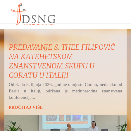
MISNO SLAVLJE IZ ŽUPE
UZVIŠENJA SV. KRIŽA, OSIJEK -
RETFALA I PREDSTAVLJANJE
DSNG
Hrvatski katolički radio na Bijelu nedjelju i svetkovinu
Božjega milosrđa prenosi svetu misu...
PROČITAJ VIŠE