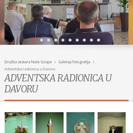
Družba sestara Naše Gospe
Galerija fotografija
Adventska radionica u Davoru
ADVENTSKA RADIONICA U
DAVORU