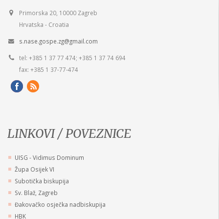
Primorska 20, 10000 Zagreb
Hrvatska - Croatia
s.nase.gospe.zg@gmail.com
tel: +385 1 37 77 474; +385 1 37 74 694
fax: +385 1 37-77-474
LINKOVI / POVEZNICE
UISG - Vidimus Dominum
Župa Osijek VI
Subotička biskupija
Sv. Blaž, Zagreb
Đakovačko osječka nadbiskupija
HBK