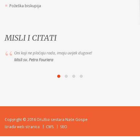
Požeška biskupija
MISLI I CITATI
Marija je vaša dobra Majka, idite k Njoj s pouzdanjem. Jer ako joj želite
vjerno služiti, ispunit će vam to što
Misli Majke Alix le Clerc
Copyright © 2016 Družba sestara Naše Gospe
Izrada web stranica
CMS
SEO