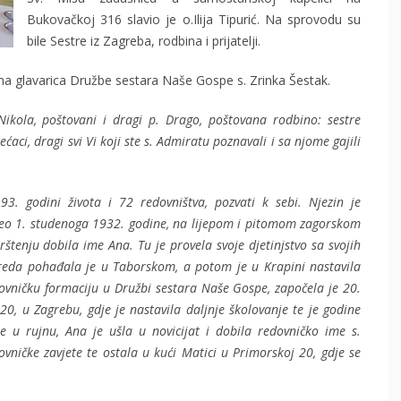
Bukovačkoj 316 slavio je o.Ilija Tipurić. Na sprovodu su
bile Sestre iz Zagreba, rodbina i prijatelji.
na glavarica Družbe sestara Naše Gospe s. Zrinka Šestak.
 Nikola, poštovani i dragi p. Drago, poštovana rodbino: sestre
nećaci, dragi svi Vi koji ste s. Admiratu poznavali i sa njome gajili
. godini života i 72 redovništva, pozvati k sebi. Njezin je
očeo 1. studenoga 1932. godine, na lijepom i pitomom zagorskom
rštenju dobila ime Ana. Tu je provela svoje djetinjstvo sa svojih
reda pohađala je u Taborskom, a potom je u Krapini nastavila
edovničku formaciju u Družbi sestara Naše Gospe, započela je 20.
, u Zagrebu, gdje je nastavila daljnje školovanje te je godine
ne u rujnu, Ana je ušla u novicijat i dobila redovničko ime s.
ovničke zavjete te ostala u kući Matici u Primorskoj 20, gdje se