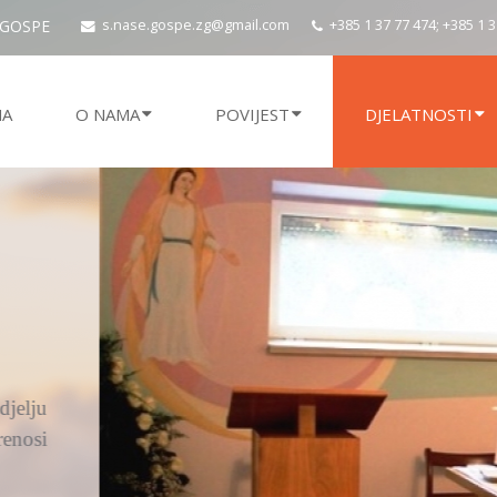
 GOSPE
s.nase.gospe.zg@gmail.com
+385 1 37 77 474; +385 1 
NA
O NAMA
POVIJEST
DJELATNOSTI
ju
si