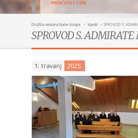
PROČITAJ VIŠE
Družba sestara Naše Gospe
Vijesti
SPROVOD S. ADMIR
SPROVOD S. ADMIRATE
1. travanj
2025.
Doživotni zavjeti
POGLEDAJ