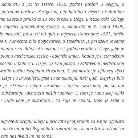
Admiratu s još tri sestre, 1956. godine poslali u Belgiju, u
 potrebne poslove. Zasigurno, nije bilo lako živjeti u tuđini bez
a ukazala prilika te su one prešle u Liège, u Isusovački Cellège
U kapelici spomenutog Koleža, s. Admirata je 8. rujna 1959.,
le mirovati, pa su tri od njih, u mjesecu studenome 1961., otišle
e s. Admirata bila poglavarica, a zajednica je preuzela vođenje
onta se s. Admirata nakon šest godina vratila u Liège, gdje je
iplomu medicinske sestre - bolnički smjer. Radila je u staračkom
poslila u bolnici u Liège. Uz svoj posao u zahtjevnoj medicinskoj
vetile našim iseljenim Hrvatima. S. Admirata je njihovoj djeci
Liège i u Bruxellesu, gdje su se okupljali naši ljudi, uvijek je bilo
io je iskrenu i lijepu suradnju s našim sestrama, pa su oni
održavanju identiteta naših radnika. U tom je radu svoj veliki
i ljude koje je susretala i za koje je radila. Dala je sebe u
digrale značajnu ulogu u prihvatu protjeranih sa svojih ognjišta
da će im dobri Bog obilato uzvratiti za sve ono što su učinili za
od svih nas hvala im na tome!