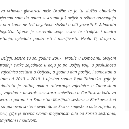
 za vrhovnu glavaricu naše Družbe te je tu službu obnašala
 Uvjerena sam da nama sestrama još uvijek u ušima odzvanjaju
a ni o kome ne želi negativno slušati a niti govoriti.S. Admirata
blagošću. Njome je susretala svoje sestre te strpljivo i mudro
štanja, ogledalo poniznosti i marljivosti. Hvala Ti, draga s.
elgiji, sestre su se, godine 2007., vratile u Domovinu. Svojom
zgradnji svake zajednice u koju je po Božjoj volji u poslušnosti
 zajednica sestara u Osijeku, a godinu dan poslije, i samostan u
otom od 2013 – 2019. i njezina rodna župa Taborsko, gdje je
 Admirata je zatim, nakon zatvaranja zajednice u Taborskom
, zajedno s desetak susestara smještena u Caritasovu kuću za
bovcu, a potom i u Samostan Marijinih sestara u Blaškovcu kod
 su ponovno stečeni uvjeti da se Sestre smjeste u naše zajednice,
avoru, gdje je prema svojim mogućnosti bila od koristi sestrama,
osmjehom i molitvom.