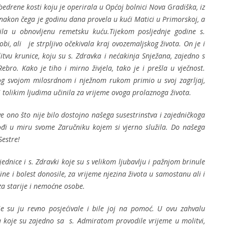
edrene kosti koju je operirala u Općoj bolnici Nova Gradiška, iz
 nakon čega je godinu dana provela u kući Matici u Primorskoj, a
ila u obnovljenu remetsku kuću.Tijekom posljednje godine s.
bi, ali je strpljivo očekivala kraj ovozemaljskog života. On je i
vu krunice, koju su s. Zdravka i nećakinja Snježana, zajedno s
ebro. Kako je tiho i mirno živjela, tako je i prešla u vječnost.
g svojom milosrdnom i nježnom rukom primio u svoj zagrljaj,
 i tolikim ljudima učinila za vrijeme ovoga prolaznoga života.
 ono što nije bilo dostojno našega susestrinstva i zajedničkoga
ođi u miru svome Zaručniku kojem si vjerno služila. Do našega
estre!
ednice i s. Zdravki koje su s velikom ljubavlju i pažnjom brinule
ine i bolest donosile, za vrijeme njezina života u samostanu ali i
za starije i nemoćne osobe.
oje su ju revno posjećivale i bile joj na pomoć. U ovu zahvalu
a koje su zajedno sa s. Admiratom provodile vrijeme u molitvi,