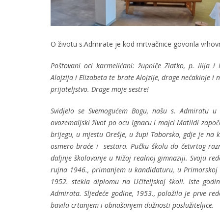
O životu s.Admirate je kod mrtvačnice govorila vrhov
Poštovani oci karmelićani: župniče Zlatko, p. Ilija i
Alojzija i Elizabeta te brate Alojzije, drage nećakinje i 
prijateljstvo. Drage moje sestre!
Svidjelo se Svemogućem Bogu, našu s. Admiratu u 93
ovozemaljski život po ocu Ignacu i majci Matildi zap
brijegu, u mjestu Orešje, u župi Taborsko, gdje je na k
osmero braće i sestara. Pučku školu do četvrtog raz
daljnje školovanje u Nižoj realnoj gimnaziji. Svoju r
rujna 1946., primanjem u kandidaturu, u Primorskoj 20
1952. stekla diplomu na Učiteljskoj školi. Iste godi
Admirata. Sljedeće godine, 1953., položila je prve red
bavila crtanjem i obnašanjem dužnosti poslužiteljice.