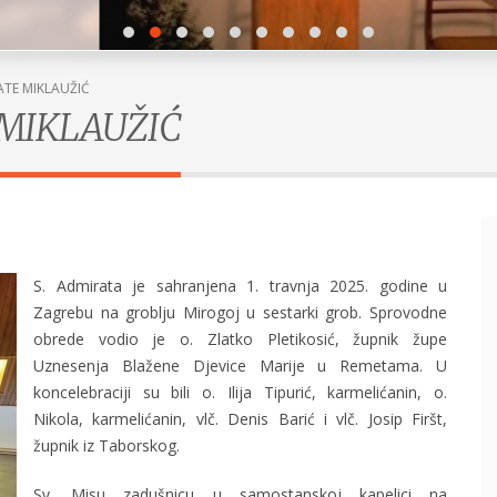
ATE MIKLAUŽIĆ
 MIKLAUŽIĆ
S. Admirata je sahranjena 1. travnja 2025. godine u
Zagrebu na groblju Mirogoj u sestarki grob. Sprovodne
obrede vodio je o. Zlatko Pletikosić, župnik župe
Uznesenja Blažene Djevice Marije u Remetama. U
koncelebraciji su bili o. Ilija Tipurić, karmelićanin, o.
Nikola, karmelićanin, vlč. Denis Barić i vlč. Josip Firšt,
župnik iz Taborskog.
Susret Uprave i kućnih poglavarica
Sv. Misu zadušnicu u samostanskoj kapelici na
POGLEDAJ