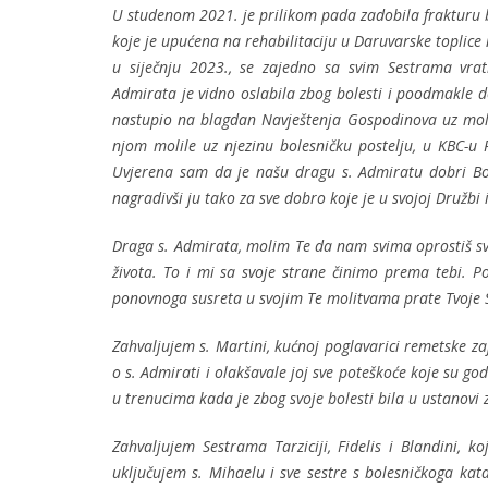
U studenom 2021. je prilikom pada zadobila frakturu b
koje je upućena na rehabilitaciju u Daruvarske toplice
u siječnju 2023., se zajedno sa svim Sestrama vrat
Admirata je vidno oslabila zbog bolesti i poodmakle do
nastupio na blagdan Navještenja Gospodinova uz molit
njom molile uz njezinu bolesničku postelju, u KBC-u R
Uvjerena sam da je našu dragu s. Admiratu dobri Bo
nagradivši ju tako za sve dobro koje je u svojoj Družbi
Draga s. Admirata, molim Te da nam svima oprostiš sve
života. To i mi sa svoje strane činimo prema tebi. P
ponovnoga susreta u svojim Te molitvama prate Tvoje S
Zahvaljujem s. Martini, kućnoj poglavarici remetske zaj
o s. Admirati i olakšavale joj sve poteškoće koje su god
u trenucima kada je zbog svoje bolesti bila u ustanovi 
Zahvaljujem Sestrama Tarziciji, Fidelis i Blandini, k
uključujem s. Mihaelu i sve sestre s bolesničkoga kat