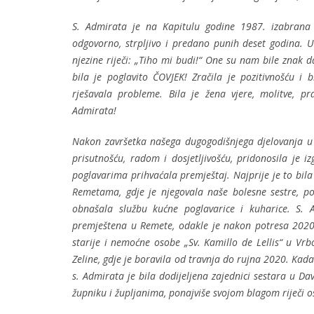
S. Admirata je na Kapitulu godine 1987. izabrana
odgovorno, strpljivo i predano punih deset godina.
njezine riječi: „Tiho mi budi!“ One su nam bile znak d
bila je poglavito ČOVJEK! Zračila je pozitivnošću i 
rješavala probleme. Bila je žena vjere, molitve, pra
Admirata!
Nakon završetka našega dugogodišnjega djelovanja u B
prisutnošću, radom i dosjetljivošću, pridonosila je i
poglavarima prihvaćala premještaj. Najprije je to bila
Remetama, gdje je njegovala naše bolesne sestre, p
obnašala službu kućne poglavarice i kuharice. S.
premještena u Remete, odakle je nakon potresa 2020.
starije i nemoćne osobe „Sv. Kamillo de Lellis“ u Vr
Zeline, gdje je boravila od travnja do rujna 2020. Kada
s. Admirata je bila dodijeljena zajednici sestara u D
župniku i župljanima, ponajviše svojom blagom riječi 