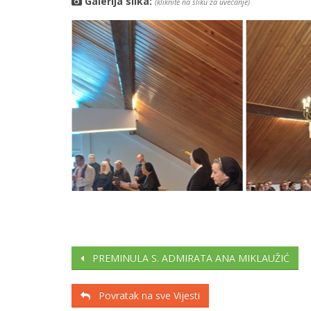
Galerija slika:
(kliknite na sliku za uvećanje)
PREMINULA S. ADMIRATA ANA MIKLAUŽIĆ
Povratak na sve Vijesti