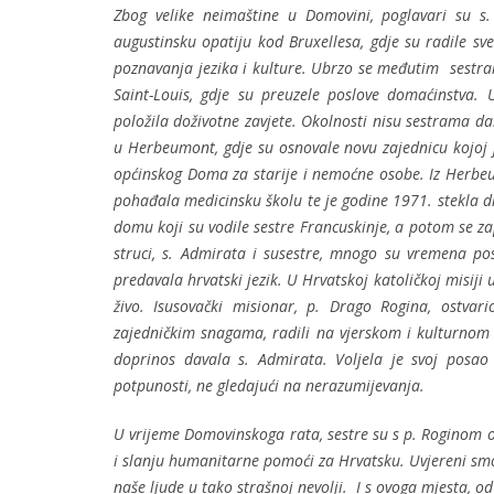
Zbog velike neimaštine u Domovini, poglavari su s. 
augustinsku opatiju kod Bruxellesa, gdje su radile sve
poznavanja jezika i kulture. Ubrzo se međutim sestram
Saint-Louis, gdje su preuzele poslove domaćinstva. 
položila doživotne zavjete. Okolnosti nisu sestrama da
u Herbeumont, gdje su osnovale novu zajednicu kojoj j
općinskog Doma za starije i nemoćne osobe. Iz Herbeum
pohađala medicinsku školu te je godine 1971. stekla d
domu koji su vodile sestre Francuskinje, a potom se za
struci, s. Admirata i susestre, mnogo su vremena pos
predavala hrvatski jezik. U Hrvatskoj katoličkoj misiji u 
živo. Isusovački misionar, p. Drago Rogina, ostvar
zajedničkim snagama, radili na vjerskom i kulturnom 
doprinos davala s. Admirata. Voljela je svoj posao 
potpunosti, ne gledajući na nerazumijevanja.
U vrijeme Domovinskoga rata, sestre su s p. Roginom o
i slanju humanitarne pomoći za Hrvatsku. Uvjereni smo 
naše ljude u tako strašnoj nevolji. I s ovoga mjesta, 