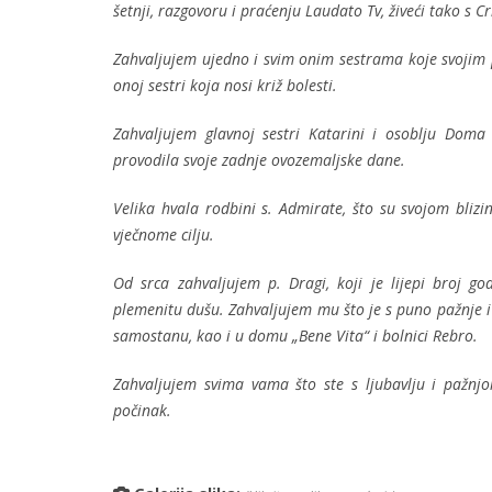
šetnji, razgovoru i praćenju Laudato Tv, živeći tako s
Zahvaljujem ujedno i svim onim sestrama koje svojim p
onoj sestri koja nosi križ bolesti.
Zahvaljujem glavnoj sestri Katarini i osoblju Doma
provodila svoje zadnje ovozemaljske dane.
Velika hvala rodbini s. Admirate, što su svojom blizi
vječnome cilju.
Od srca zahvaljujem p. Dragi, koji je lijepi broj g
plemenitu dušu. Zahvaljujem mu što je s puno pažnje i
samostanu, kao i u domu „Bene Vita“ i bolnici Rebro.
Zahvaljujem svima vama što ste s ljubavlju i pažnjo
počinak.