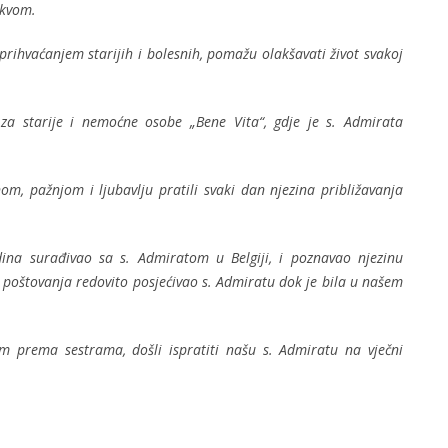
 Crkvom.
rihvaćanjem starijih i bolesnih, pomažu olakšavati život svakoj
 za starije i nemoćne osobe „Bene Vita“, gdje je s. Admirata
nom, pažnjom i ljubavlju pratili svaki dan njezina približavanja
odina surađivao sa s. Admiratom u Belgiji, i poznavao njezinu
 poštovanja redovito posjećivao s. Admiratu dok je bila u našem
m prema sestrama, došli ispratiti našu s. Admiratu na vječni