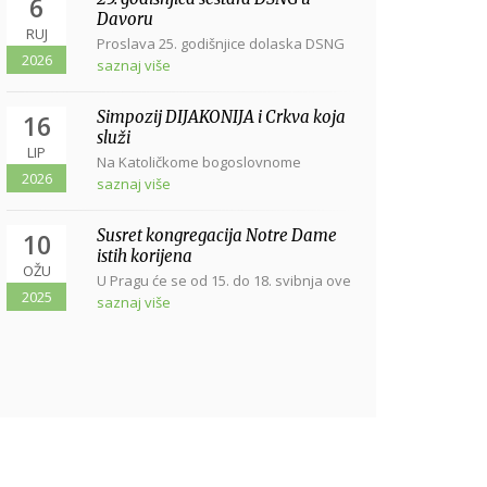
6
Davoru
RUJ
Proslava 25. godišnjice dolaska DSNG
2026
u Davor svetom misom u Davoru, u
saznaj više
crkvi...
Simpozij DIJAKONIJA i Crkva koja
16
služi
LIP
Na Katoličkome bogoslovnome
2026
fakultetu sveučilišta u Zagrebu, Vlaška
saznaj više
38, dana...
Susret kongregacija Notre Dame
10
istih korijena
OŽU
U Pragu će se od 15. do 18. svibnja ove
2025
godine održati Susret...
saznaj više