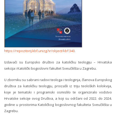
https://repozitorij.kbf.unizg.hr/object/kbf:340
.
Izdavači su Europsko društvo za katoličku teologiju – Hrvatska
sekcija i Katolički bogoslovni fakultet Sveučilišta u Zagrebu.
U zborniku su sabrani radovi teologa i teologinja, članova Europskog
društva za katoličku teologiju, proizašli iz triju teoloških kolokvija,
koje je tematski i programski osmislilo te organiziralo vodstvo
Hrvatske sekcije ovog Društva, a koji su održani od 2022. do 2024.
godine u prostorima Katoličkog bogoslovnog fakulteta Sveučilišta u
Zagrebu.