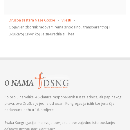
Družba sestara Naše Gospe
Vijesti
Objavljen zbornik radova “Prema sinodalnoj, transparentnoj i
uključivoj Crkvi” koji je su-uredila s. Thea
O NAMA
Po broju ne velika, 48 članica raspoređenih u 8 zajednica, ali papinskog
prava, ova Družba je jedna od osam Kongregacija istih korijena čija
nadahnuća sežu u 16. stoljeće.
Svaka Kongregacija ima svoju povijest, a sve zajedno isto poslanje:
odgojem stvarati novi, Božji svijet
.