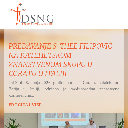
MISNO SLAVLJE IZ ŽUPE
UZVIŠENJA SV. KRIŽA, OSIJEK -
RETFALA I PREDSTAVLJANJE
DSNG
Hrvatski katolički radio na Bijelu nedjelju i svetkovinu
Božjega milosrđa prenosi svetu misu...
PROČITAJ VIŠE