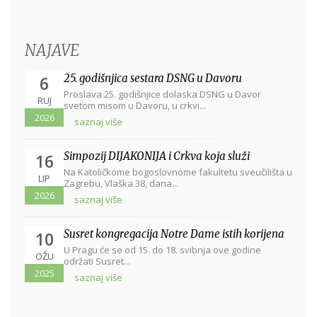
NAJAVE
25. godišnjica sestara DSNG u Davoru
6
Proslava 25. godišnjice dolaska DSNG u Davor
RUJ
svetom misom u Davoru, u crkvi...
2026
saznaj više
Simpozij DIJAKONIJA i Crkva koja služi
16
Na Katoličkome bogoslovnome fakultetu sveučilišta u
LIP
Zagrebu, Vlaška 38, dana...
2026
saznaj više
Susret kongregacija Notre Dame istih korijena
10
U Pragu će se od 15. do 18. svibnja ove godine
OŽU
održati Susret...
2025
saznaj više