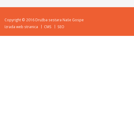
Copyright © 2016 Družba sestara Naše Gospe
Izrada web stranica
CMS
SEO