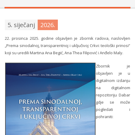
5. siječanj
2026.
22. prosinca 2025. godine objavljen je zbornik radova, naslovljen
„Prema sinodalnoj, transparentnoj i uključivoj Crkvi: teološki prinosi“
koji su uredili Martina Ana Begić, Ana Thea Filipović i Anđelo Maly.
Zbornik je
objavljen je u
digitalnom izdanju
na digitalnom
repozitoriju Dabar
gdje se može
pogledati i
pohraniti: