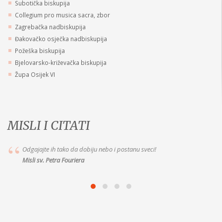
Subotička biskupija
Collegium pro musica sacra, zbor
Zagrebačka nadbiskupija
Đakovačko osječka nadbiskupija
Požeška biskupija
Bjelovarsko-križevačka biskupija
Župa Osijek VI
MISLI I CITATI
Marija je vaša dobra Majka, idite k Njoj s pouzdanjem. Jer ako joj želite
vjerno služiti, ispunit će vam to što
Misli Majke Alix le Clerc