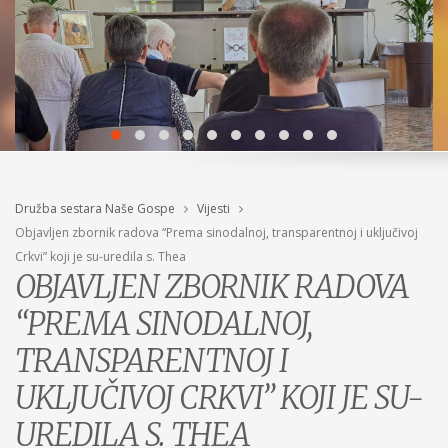
Družba sestara Naše Gospe
Vijesti
Objavljen zbornik radova “Prema sinodalnoj, transparentnoj i uključivoj
Crkvi” koji je su-uredila s. Thea
OBJAVLJEN ZBORNIK RADOVA
“PREMA SINODALNOJ,
TRANSPARENTNOJ I
UKLJUČIVOJ CRKVI” KOJI JE SU-
UREDILA S. THEA