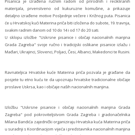
Pisanica je izrađena ručnim radom od prirodnih i recikliranih
materijala, prvenstveno od kukuruzne komušine, a prikazuje
detaljno izrađene motive Posljednje večere i Križnog puta. Pisanica
će u Hrvatskoj kući Materina priča biti izložena do subote, 19. travnja,
svakim radnim danom od 10 do 14 i od 17 do 20 sati.
U sklopu izložbe "Uskrsne pisanice i običaji nacionalnih manjina
Grada Zagreba" svoje ručno i tradicijski oslikane pisanice izlažu i
Mađari, Ukrajinci, Slovenci, Poljaci, Česi, Albanci, Makedonci te Rusini.
Ravnateljica Hrvatske kuće Materina priča pozvala je građane da
posjete tu etno kuću te da upoznaju hrvatske tradicionalne običaje
proslave Uskrsa, kao i običaje naših nacionalnih manjina.
Izložbu "Uskrsne pisanice i običaji nacionalnih manjina Grada
Zagreba" pod pokroviteljstvom Grada Zagreba i gradonačelnika
Milana Bandića zajednički organiziraju Hrvatska kuća Materina priča
u suradnji s Koordinacijom vijeća i predstavnika nacionalnih manjina