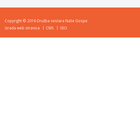
Copyright © 2016 Družba sestara Naše Gospe
Izrada web stranica
CMS
SEO