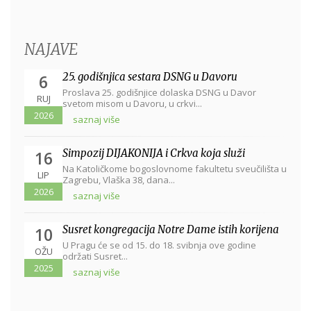
NAJAVE
25. godišnjica sestara DSNG u Davoru
6
Proslava 25. godišnjice dolaska DSNG u Davor
RUJ
svetom misom u Davoru, u crkvi...
2026
saznaj više
Simpozij DIJAKONIJA i Crkva koja služi
16
Na Katoličkome bogoslovnome fakultetu sveučilišta u
LIP
Zagrebu, Vlaška 38, dana...
2026
saznaj više
Susret kongregacija Notre Dame istih korijena
10
U Pragu će se od 15. do 18. svibnja ove godine
OŽU
održati Susret...
2025
saznaj više