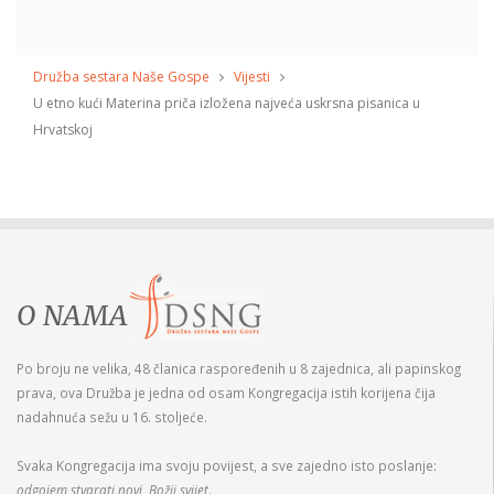
Družba sestara Naše Gospe
Vijesti
U etno kući Materina priča izložena najveća uskrsna pisanica u
Hrvatskoj
O NAMA
Po broju ne velika, 48 članica raspoređenih u 8 zajednica, ali papinskog
prava, ova Družba je jedna od osam Kongregacija istih korijena čija
nadahnuća sežu u 16. stoljeće.
Svaka Kongregacija ima svoju povijest, a sve zajedno isto poslanje:
odgojem stvarati novi, Božji svijet
.