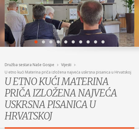
Družba sestara Naše Gospe
Vijesti
U etno kući Materina priča izložena najveća uskrsna pisanica u Hrvatskoj
U ETNO KUĆI MATERINA
PRIČA IZLOŽENA NAJVEĆA
USKRSNA PISANICA U
HRVATSKOJ