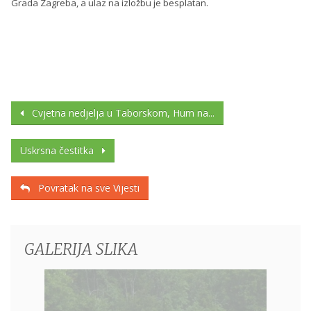
Grada Zagreba, a ulaz na izložbu je besplatan.
Cvjetna nedjelja u Taborskom, Hum na...
Uskrsna čestitka
Povratak na sve Vijesti
GALERIJA SLIKA