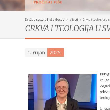
PROČITAJ VIŠE
Družba sestara Naše Gospe
Vijesti
Crkva i teologija u s
CRKVA I TEOLOGIJA U SV
1. rujan
2025.
Prilog
knjiga
Zagreb
relev
teolog
Duhovne vježbe u Subotic
U razg
POGLEDAJ