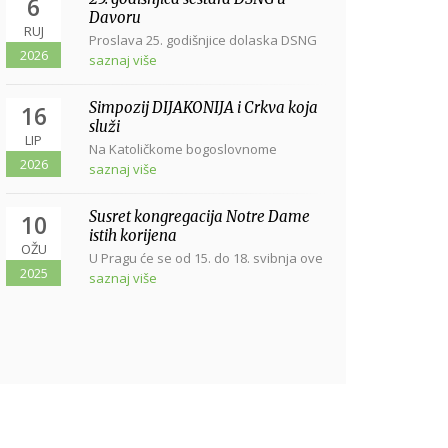
6
Davoru
RUJ
Proslava 25. godišnjice dolaska DSNG
2026
u Davor svetom misom u Davoru, u
saznaj više
crkvi...
Simpozij DIJAKONIJA i Crkva koja
16
služi
LIP
Na Katoličkome bogoslovnome
2026
fakultetu sveučilišta u Zagrebu, Vlaška
saznaj više
38, dana...
Susret kongregacija Notre Dame
10
istih korijena
OŽU
U Pragu će se od 15. do 18. svibnja ove
2025
godine održati Susret...
saznaj više