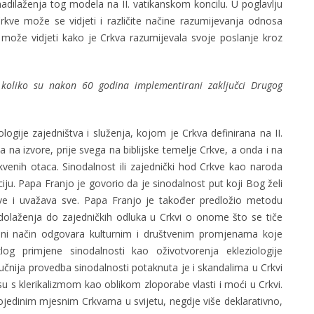
 nadilaženja tog modela na II. vatikanskom koncilu. U poglavlju
ve može se vidjeti i različite načine razumijevanja odnosa
e može vidjeti kako je Crkva razumijevala svoje poslanje kroz
koliko su nakon 60 godina implementirani zaključci Drugog
logije zajedništva i služenja, kojom je Crkva definirana na II.
 na izvore, prije svega na biblijske temelje Crkve, a onda i na
crkvenih otaca. Sinodalnost ili zajednički hod Crkve kao naroda
ciju. Papa Franjo je govorio da je sinodalnost put koji Bog želi
 sve i uvažava sve. Papa Franjo je također predložio metodu
laženja do zajedničkih odluka u Crkvi o onome što se tiče
eni način odgovara kulturnim i društvenim promjenama koje
azlog primjene sinodalnosti kao oživotvorenja ekleziologije
dlučnija provedba sinodalnosti potaknuta je i skandalima u Crkvi
 su s klerikalizmom kao oblikom zloporabe vlasti i moći u Crkvi.
u pojedinim mjesnim Crkvama u svijetu, negdje više deklarativno,