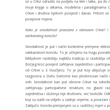
se u Crkvi odrazilo na podjelu na kler i laike, pa do
moje knjige o slikama, modelima i paradigmama Crk
Crkve i društva tijekom povijesti i danas. Pritom s
povijesne mijene.
Kako je sinodalnost povezana s obnovom Crkve? I 
vatikanskog koncila?
Sinodalnost je put i način konkretne primjene eklezio
vatikanskom koncilu. To je učinjeno na tragu povratka
biblijskom razdoblju najbližu tradiciju iz razdoblja 
Božjeg kroz povijest zahtijeva zajedništvo i participa
od Crkve u 3. tisućljeću. To je put koji uključuje
razgovora u Duhu Svetome kao plodonosan način do
svih. Sinodalnost kao put obnove Crkve na određ
zahtijevaju participativne strukture, no glavni r
zajedništva i služenja nije društveni, već teološki. O
koji su izašli na vidjelo u zadnje vrijeme, a povezani
Zaključci Koncila primijenjeni su u različitoj mjeri 