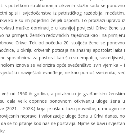
već s početkom strukturiranja crkvenih službi kada se ponovno
tni spisi i svjedočanstva iz patrističkog razdoblja, međutim,
vi koje su im pojedinci željeli osporiti. To proizlazi upravo iz
revlasti muške dominacije u kasnijoj povijesti Crkve žene su
ljivo na primjeru ženskih redovničkih zajednica kao i na primjeru
e obnove Crkve. Tek od početka 20. stoljeća žene se ponovno
nice, u okrilju crkvenih poticaja na snažniji apostolat laika i
 čine sposobnima za pastoral kao što su empatija, susretljivost,
oncilom iznova se valorizira opće svećeništvo svih vjernika – i
jedočiti i naviještati evanđelje, ne kao pomoć svećeniku, već
je već od 1960-ih godina, a potaknuto je građanskim ženskim
su dala velik doprinos ponovnom otkrivanju uloge žena u
rkve (2021. – 2028.) koja je ušla u fazu provedbe, u mnogim se
ovijesnih nepravdi i valorizacije uloge žena u Crkvi danas, no
 da se to pitanje kod nas ne postavlja. Njime se bavi i svjestan
kvi.