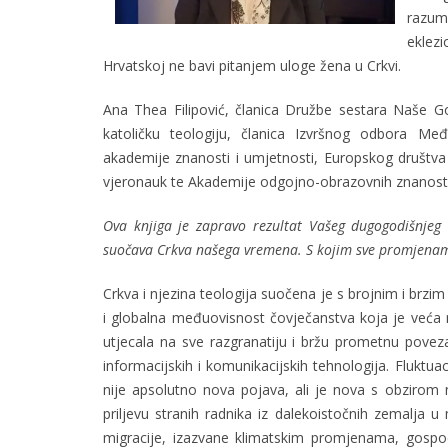
razum
eklez
Hrvatskoj ne bavi pitanjem uloge žena u Crkvi.
Ana Thea Filipović, članica Družbe sestara Naše G
katoličku teologiju, članica Izvršnog odbora Me
akademije znanosti i umjetnosti, Europskog društva
vjeronauk te Akademije odgojno-obrazovnih znanost
Ova knjiga je zapravo rezultat Vašeg dugogodišnjeg 
suočava Crkva našega vremena. S kojim sve promjenama
Crkva i njezina teologija suočena je s brojnim i brz
i globalna međuovisnost čovječanstva koja je veća
utjecala na sve razgranatiju i bržu prometnu pove
informacijskih i komunikacijskih tehnologija. Fluktua
nije apsolutno nova pojava, ali je nova s obzirom 
priljevu stranih radnika iz dalekoistočnih zemalja 
migracije, izazvane klimatskim promjenama, gospo