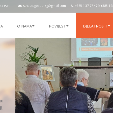
 GOSPE
s.nase.gospe.zg@gmail.com
+385 1 37 77 474; +385 1 
NA
O NAMA
POVIJEST
DJELATNOSTI
ju
si