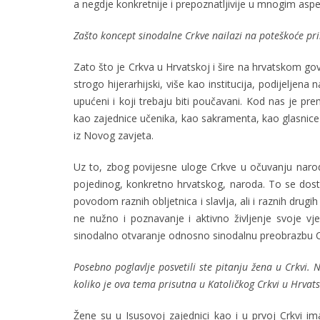
a negdje konkretnije i prepoznatljivije u mnogim asp
Zašto koncept sinodalne Crkve nailazi na poteškoće pri
Zato što je Crkva u Hrvatskoj i šire na hrvatskom gov
strogo hijerarhijski, više kao institucija, podijeljena 
upućeni i koji trebaju biti poučavani. Kod nas je pr
kao zajednice učenika, kao sakramenta, kao glasnice i 
iz Novog zavjeta.
Uz to, zbog povijesne uloge Crkve u očuvanju narod
pojedinog, konkretno hrvatskog, naroda. To se dosta
povodom raznih obljetnica i slavlja, ali i raznih drug
ne nužno i poznavanje i aktivno življenje svoje vj
sinodalno otvaranje odnosno sinodalnu preobrazbu C
Posebno poglavlje posvetili ste pitanju žena u Crkvi. N
koliko je ova tema prisutna u Katoličkog Crkvi u Hrvats
Žene su u Isusovoj zajednici kao i u prvoj Crkvi i