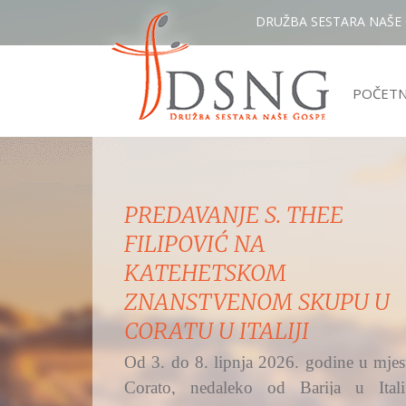
DRUŽBA SESTARA NAŠE
POČET
MISNO SLAVLJE IZ ŽUPE
UZVIŠENJA SV. KRIŽA,
OSIJEK - RETFALA I
PREDSTAVLJANJE DSNG
Hrvatski katolički radio na Bijelu nedjel
i svetkovinu Božjega milosrđa preno
svetu misu...