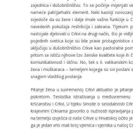
zajednica i dušobrižništvu. To se počinje mijenjati 
nameće patrijarhalni element. Neki kasniji novozavje
svjedoče da su žene i dalje imale važne funkcije u Crk
navedenih pokušaja restrikcija i zabrana. Tijekom p
nastojale djelovati u Crkvi na drugi način, što je vid
pojedinih svetica koje su bile prave protagonistic
uključuju u dušobrižništvo Crkve kao pastoralne pomoć
pritom se ističu njihove tzv. ženske kvalitete koje ih
komunikativnost i slično. No, tek s II. vatikanskim k
žena i muškaraca – temeljem kojega su svi poslani sv
snagom vlastitog poslanja.
Pitanje žena u suvremenoj Crkvi aktualno je pitan
pokretom. Teološka istraživanja u međuvremenu 
kršćanstvu i Crkvi. U tijeku Sinode o sinodalnosti C
krajevnim Crkvama govorilo o nužnosti ispravljanja p
na temelju izvješća iz naše Crkve u Hrvatskoj očito je
ga je jedan vrlo mali broj vjernica i vjernika u našoj Cr