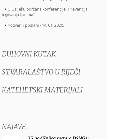
U Osijeku održana konferencije „Prevencija
trgovanja ljudima“
Pozvani i poslani - 14. 01. 2020.
DUHOVNI KUTAK
STVARALAŠTVO U RIJEČI
KATEHETSKI MATERIJALI
NAJAVE
25. godišnjica sestara DSNG u