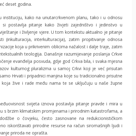
već deset godina.
u instituciju, kako na unutarcrkvenom planu, tako i u odnosu
i postavlja pitanje kako živjeti zajedništvo i jedinstvo u
viještanje i življenje vjere. U tom kontekstu aktualno je pitanje
 (inkulturacija, interkulturacija), zatim propitivanje odnosa
nizacije koja u prikrivenim oblicima nažalost i dalje traje, zatim
ntekstualnih teologija. Današnje razumijevanje poslanja Crkve
dočenje evanđelja posvuda, gdje god Crkva bila, i svaka mjesna
zazov kulturnog pluralizma u samoj Crkvi koji je već prisutan
 samo Hrvati i pripadnici manjina koje su tradicionalno prisutne
da koja žive i rade među nama te se uključuju u naše župne
đuovisnost svijeta iznova postavlja pitanje pravde i mira u
retu s brzim klimatskim promjenama i prirodnim katastrofama, a
dodžbe o čovjeku, često zasnovane na redukcionističkom
iskorištavati prirodne resurse na račun siromašnijih ljudi i
anje priroda ne oprašta.