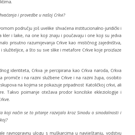
ektima.
hvaćanja i provedbe u našoj Crkvi?
ornom području još uvelike shvaćena institucionalno-juridički i
na kler i laike, na one koji znaju i poučavaju i one koji su jedva
emalo prisutno razumijevanja Crkve kao mističnog zajedništva,
služiteljice, a što su sve slike i metafore Crkve koje proizlaze
nog identiteta, Crkva je percipirana kao Crkva naroda, Crkva
 promiče i na razini službene Crkve i na razini župa, osobito
ih skupova na kojima se pokazuje pripadnost Katoličkoj crkvi, ali
ere. Takvo poimanje otežava prodor koncilske ekleziologije i
rkve.
a koji način se to pitanje razvijalo kroz Sinodu o sinodalnosti i
koj?
male ravnopravnu ulogu s muškarcima u naviještanju, vodstvu