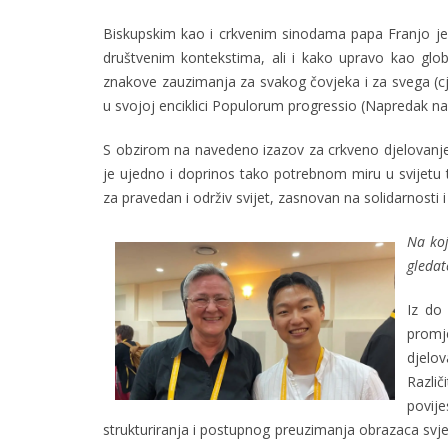
Biskupskim kao i crkvenim sinodama papa Franjo je os
društvenim kontekstima, ali i kako upravo kao globa
znakove zauzimanja za svakog čovjeka i za svega (cje
u svojoj enciklici Populorum progressio (Napredak na
S obzirom na navedeno izazov za crkveno djelovanje 
je ujedno i doprinos tako potrebnom miru u svijetu t
za pravedan i održiv svijet, zasnovan na solidarnosti i 
Na koj
gledat
Iz do 
promj
djelov
Razli
povije
strukturiranja i postupnog preuzimanja obrazaca svjet