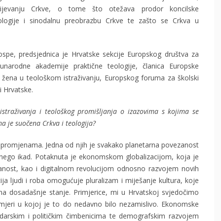
ijevanju Crkve, o tome što otežava prodor koncilske
iologije i sinodalnu preobrazbu Crkve te zašto se Crkva u
ospe, predsjednica je Hrvatske sekcije Europskog društva za
đunarodne akademije praktične teologije, članica Europske
 žena u teološkom istraživanju, Europskog foruma za školski
i Hrvatske.
istraživanja i teološkog promišljanja o izazovima s kojima se
 je suočena Crkva i teologija?
im promjenama. Jedna od njih je svakako planetarna povezanost
 nego ikad. Potaknuta je ekonomskom globalizacijom, koja je
zanost, kao i digitalnom revolucijom odnosno razvojem novih
cija ljudi i roba omogućuje pluralizam i miješanje kultura, koje
na dosadašnje stanje. Primjerice, mi u Hrvatskoj svjedočimo
u mjeri u kojoj je to do nedavno bilo nezamislivo. Ekonomske
darskim i političkim čimbenicima te demografskim razvojem