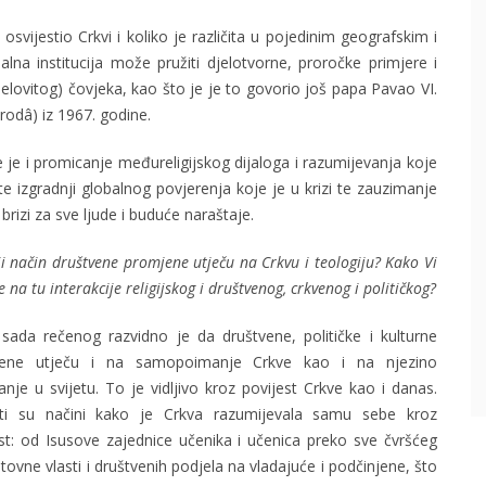
vijestio Crkvi i koliko je različita u pojedinim geografskim i
lna institucija može pružiti djelotvorne, proročke primjere i
lovitog) čovjeka, kao što je je to govorio još papa Pavao VI.
rodâ) iz 1967. godine.
je i promicanje međureligijskog dijaloga i razumijevanja koje
e izgradnji globalnog povjerenja koje je u krizi te zauzimanje
brizi za sve ljude i buduće naraštaje.
i način društvene promjene utječu na Crkvu i teologiju? Kako Vi
e na tu interakcije religijskog i društvenog, crkvenog i političkog?
sada rečenog razvidno je da društvene, političke i kulturne
ene utječu i na samopoimanje Crkve kao i na njezino
anje u svijetu. To je vidljivo kroz povijest Crkve kao i danas.
čiti su načini kako je Crkva razumijevala samu sebe kroz
st: od Isusove zajednice učenika i učenica preko sve čvršćeg
ovne vlasti i društvenih podjela na vladajuće i podčinjene, što