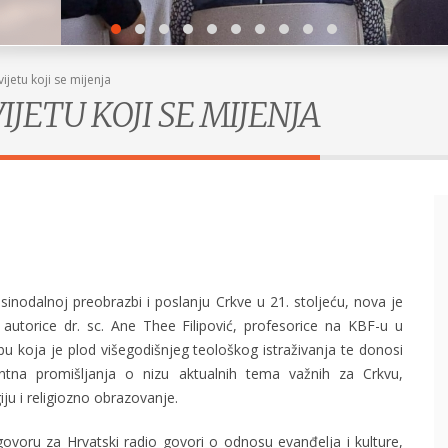
vijetu koji se mijenja
IJETU KOJI SE MIJENJA
 sinodalnoj preobrazbi i poslanju Crkve u 21. stoljeću, nova je
 autorice dr. sc. Ane Thee Filipović, profesorice na KBF-u u
u koja je plod višegodišnjeg teološkog istraživanja te donosi
antna promišljanja o nizu aktualnih tema važnih za Crkvu,
iju i religiozno obrazovanje.
i
Stvaralaštvo
ovoru za Hrvatski radio govori o odnosu evanđelja i kulture,
POGLEDAJ