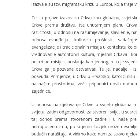
izazvale su tzv. migrantsku krizu u Europi, koja traje 
Te su pojave izazov za Crkvu kao globalnu, svjetsk
Crkve prema društvu. Na unutarnjem planu Crkva s
različitosti, u odnosu na razumijevanje, slavljenje, na
odnosa evanđelja i kulture u prošlosti i sadašnjosti
evangelizacije i tradicionalnih misija u kontekstu kolo
vrednovanje autohtonih kultura, mjesnih Crkava i ko
polazi od misije – poslanja kao jednog, a to je svje
Crkva ga je pozvana ostvarivati. Tu je, nadalje, i i
posvuda. Primjerice, u Crkvi u Hrvatskoj katolici nisu
na našim prostorima, već i pripadnici novih naro
zajednice.
U odnosu na djelovanje Crkve u svijetu globalna me
svijetu, zatim odgovornosti za stvoreni svijet u sus
taj odnos prema stvorenom zadire i u naše pre
antropocentrizmu, po kojemu čovjek može nesmiljeno 
budućih naraštaja. A vidimo kako nam za takvo djelov