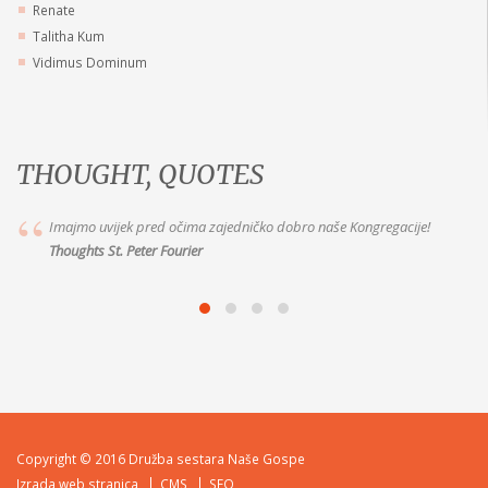
Renate
Talitha Kum
Vidimus Dominum
THOUGHT, QUOTES
Imajmo uvijek pred očima zajedničko dobro naše Kongregacije!
Thoughts St. Peter Fourier
Copyright © 2016 Družba sestara Naše Gospe
Izrada web stranica
CMS
SEO