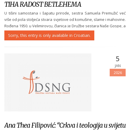
TIHA RADOST BETLEHEMA
U tišini samostana i šapatu prirode, sestra Samuela Premužić već
više od pola stoljeća stvara svjetove od komušine, slame i mahovine.
Rođena 1950. u Velimirovcu, članica je Družbe sestara Naše Gospe, a
njezin je život isprepleten molitvom, radom i stvaralaštvom. Iz
Sorry, this entry is only available in Croatian.
njezinih ruku...
5
JAN
2026
Ana Thea Filipović: “Crkva i teologija u svijetu