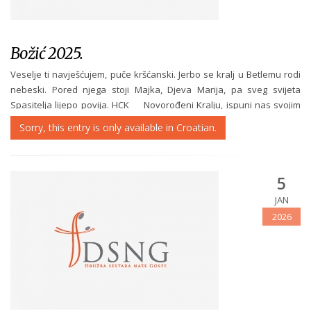
Božić 2025.
Veselje ti navješćujem, puče kršćanski. Jerbo se kralj u Betlemu rodi
nebeski. Pored njega stoji Majka, Djeva Marija, pa sveg svijeta
Spasitelja lijepo povija. HCK Novorođeni Kralju, ispuni nas svojim
mirom da ovom svijetu donosimo plodove ljubavi, pravednosti i
Sorry, this entry is only available in Croatian.
istine....
5
JAN
2026