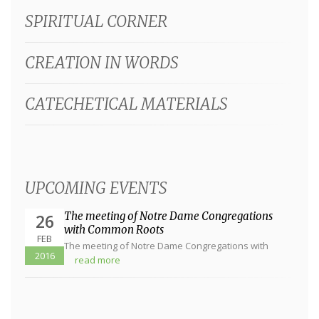
SPIRITUAL CORNER
CREATION IN WORDS
CATECHETICAL MATERIALS
UPCOMING EVENTS
The meeting of Notre Dame Congregations
26
with Common Roots
FEB
The meeting of Notre Dame Congregations with
2016
Common Roots will be in Zagreb,...
read more